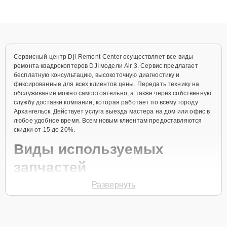
высокой квалификации и ответственному подходу клиенты
получают быстрый, качественный ремонт и понятные
объяснения по результатам диагностики.
Сервисный центр Dji-Remont-Center осуществляет все виды
ремонта квадрокоптеров DJI модели Air 3. Сервис предлагает
бесплатную консультацию, высокоточную диагностику и
фиксированные для всех клиентов цены. Передать технику на
обслуживание можно самостоятельно, а также через собственную
службу доставки компании, которая работает по всему городу
Архангельск. Действует услуга выезда мастера на дом или офис в
любое удобное время. Всем новым клиентам предоставляются
скидки от 15 до 20%.
Виды используемых
запчастей
Развернуть
Для ремонта квадрокоптера модели Air 3 предлагаются как
оригинальные комплектующие бренда DJI, так и качественные
аналоги фирменных деталей. Выбор варианта запчастей или
качества аналогичных комплектующих всегда остается за
клиентом.