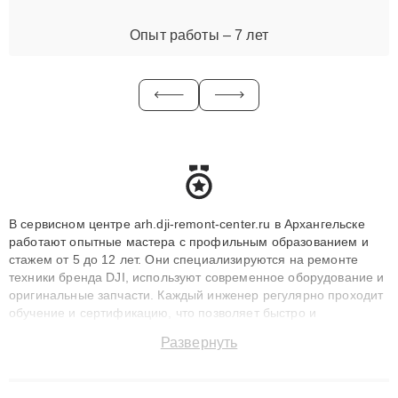
Опыт работы – 7 лет
В сервисном центре arh.dji-remont-center.ru в Архангельске
работают опытные мастера с профильным образованием и
стажем от 5 до 12 лет. Они специализируются на ремонте
техники бренда DJI, используют современное оборудование и
оригинальные запчасти. Каждый инженер регулярно проходит
обучение и сертификацию, что позволяет быстро и
точноdiagnostikировать поломки и восстанавливать технику с
Развернуть
сохранением гарантии до 3 лет. Наши мастера решают
сложные случаи: от замены матриц и материнских плат до
ремонта после залития и восстановления данных. Благодаря