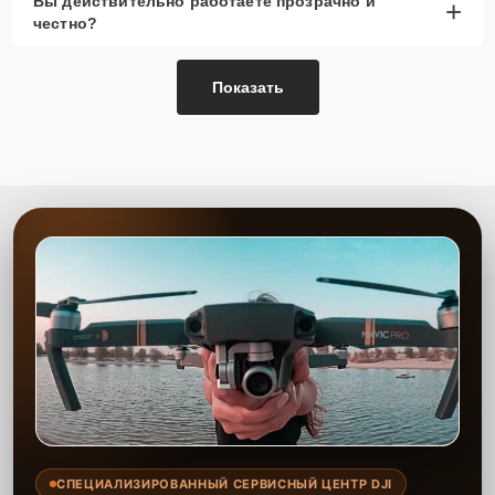
Вы действительно работаете прозрачно и
+
подробную информацию можно получить в разделе
Гарантии
.
честно?
Наличие запчастей и их
Показать
качество
Компания располагает собственными складами для получения
быстрого доступа к более 3 000 запчастям (оригинальные и
качественные аналоги). Клиенты нашего сервиса не ожидают
поступления запчастей, мастера приступают к ремонту сразу
после получения и диагностирования устройства.
Стоимость услуг и
запчастей
Для всех клиентов действуют демократичные и фиксированные
цены. Конечная стоимость работ обсуждается с клиентом и не в
коем случае не может измениться в процессе работ. Сервис не
навязывает клиентам дополнительные услуги и не
предусматривает скрытые платежи. Рассчитать предварительную
стоимость ремонта можно с помощью нашего
Калькулятора
.
СПЕЦИАЛИЗИРОВАННЫЙ СЕРВИСНЫЙ ЦЕНТР DJI