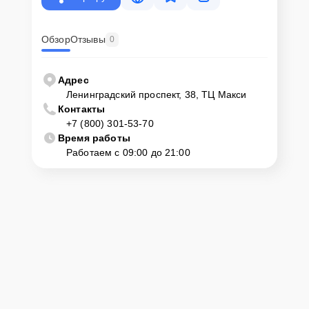
линии: +7 (800) 301-53-70. Наши специалисты оперативно
проконсультируют по всем необходимым вопросам, запишут на
диагностику, подскажут с вариантами курьерской доставки или
Обзор
Отзывы
0
оформят выезд мастера в удобное время и место.
Адрес
Ленинградский проспект, 38, ТЦ Макси
Контакты
+7 (800) 301-53-70
Время работы
Работаем с 09:00 до 21:00