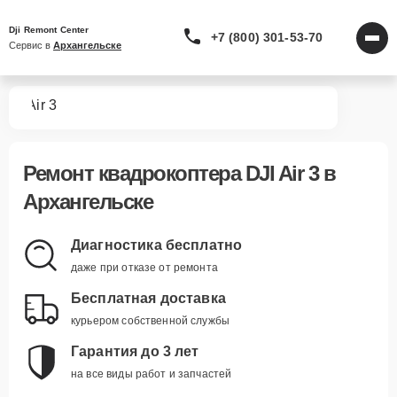
Dji Remont Center
+7 (800) 301-53-70
Сервис в 
Архангельске
ров
Air 3
Ремонт
квадрокоптера DJI Air 3
в
Архангельске
Диагностика бесплатно
даже при отказе от ремонта
Бесплатная доставка
курьером собственной службы
Гарантия до 3 лет
на все виды работ и запчастей