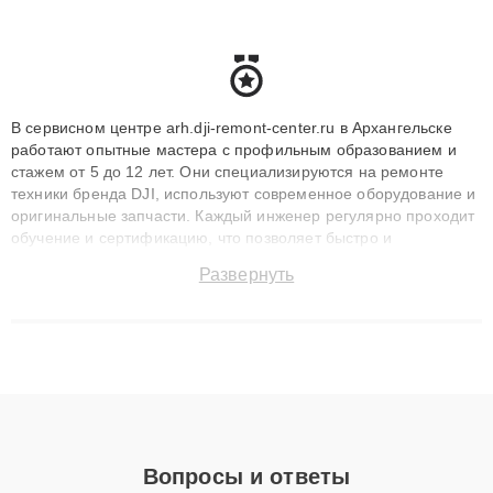
В сервисном центре arh.dji-remont-center.ru в Архангельске
работают опытные мастера с профильным образованием и
стажем от 5 до 12 лет. Они специализируются на ремонте
техники бренда DJI, используют современное оборудование и
оригинальные запчасти. Каждый инженер регулярно проходит
обучение и сертификацию, что позволяет быстро и
точноdiagnostikировать поломки и восстанавливать технику с
Развернуть
сохранением гарантии до 3 лет. Наши мастера решают
сложные случаи: от замены матриц и материнских плат до
ремонта после залития и восстановления данных. Благодаря
высокой квалификации и ответственному подходу клиенты
получают быстрый, качественный ремонт и понятные
объяснения по результатам диагностики.
Вопросы и ответы