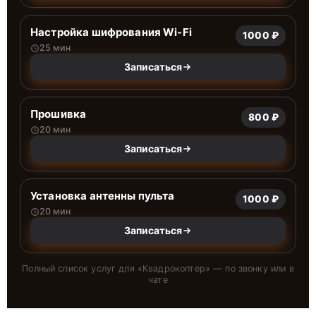
Настройка шифрования Wi-Fi
1000 ₽
25 мин
Записаться
Прошивка
800 ₽
20 мин
Записаться
Установка антенны пульта
1000 ₽
20 мин
Записаться
Полный список услуг для «
Квадрокоптер
» — по звонку или в
чате