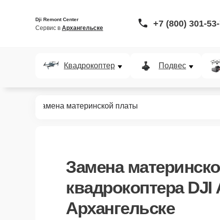
Dji Remont Center
+7 (800) 301-53
Сервис в 
Архангельске
Квадрокоптер
Подвес
ов
Avata
Замена материнской платы
Замена материнск
квадрокоптера DJI 
Архангельске