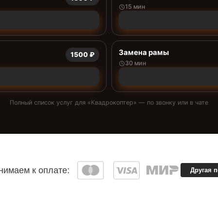
15 мин
Замена рамы
1500 ₽
30 мин
Полный список услуг для «
Квадрокоптер
» — по звонку или в чате
имаем к оплате:
Другая 