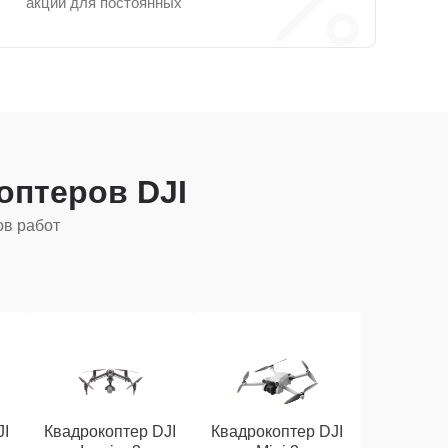
акции для постоянных
оптеров DJI
ов работ
JI
Квадрокоптер DJI
Квадрокоптер DJI