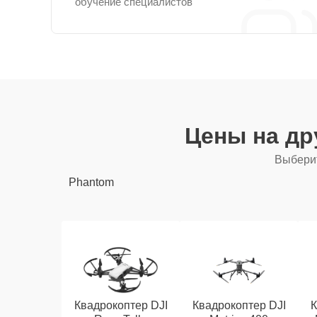
обучение специалистов
Цены на др
Выберит
Phantom
Квадрокоптер DJI
Квадрокоптер DJI
К