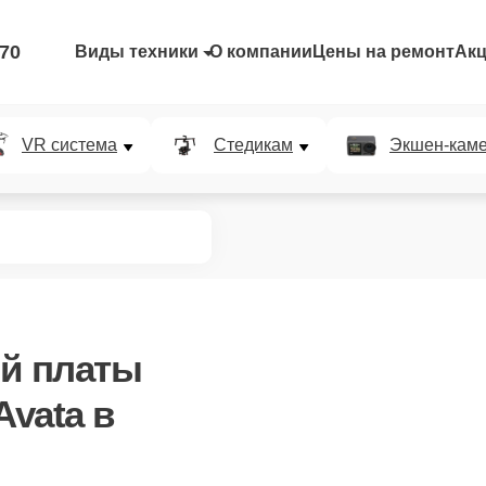
-70
Виды техники
О компании
Цены на ремонт
Ак
VR система
Стедикам
Экшен-кам
ой платы
Avata в