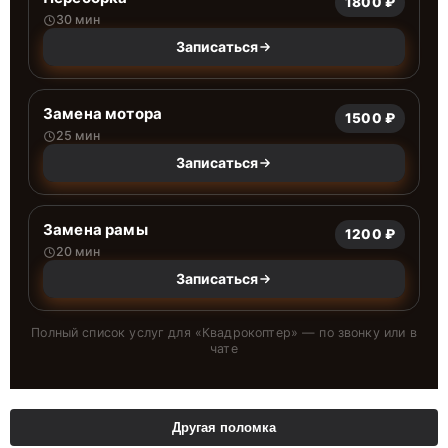
1800 ₽
30 мин
Записаться
Замена мотора
1500 ₽
25 мин
Записаться
Замена рамы
1200 ₽
20 мин
Записаться
Полный список услуг для «
Квадрокоптер
» — по звонку или в
чате
Другая поломка