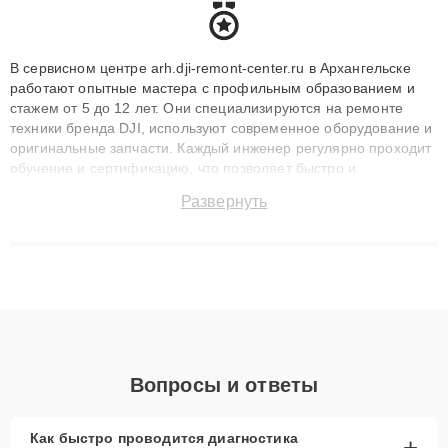
В сервисном центре arh.dji-remont-center.ru в Архангельске
работают опытные мастера с профильным образованием и
стажем от 5 до 12 лет. Они специализируются на ремонте
техники бренда DJI, используют современное оборудование и
оригинальные запчасти. Каждый инженер регулярно проходит
обучение и сертификацию, что позволяет быстро и
точноdiagnostikировать поломки и восстанавливать технику с
Развернуть
сохранением гарантии до 3 лет. Наши мастера решают
сложные случаи: от замены матриц и материнских плат до
ремонта после залития и восстановления данных. Благодаря
высокой квалификации и ответственному подходу клиенты
получают быстрый, качественный ремонт и понятные
объяснения по результатам диагностики.
Вопросы и ответы
Как быстро проводится диагностика
+