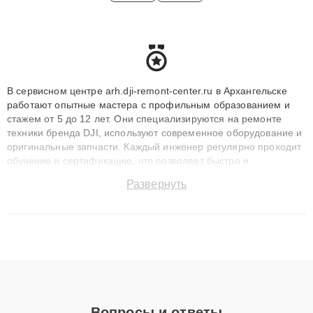
В сервисном центре arh.dji-remont-center.ru в Архангельске
работают опытные мастера с профильным образованием и
стажем от 5 до 12 лет. Они специализируются на ремонте
техники бренда DJI, используют современное оборудование и
оригинальные запчасти. Каждый инженер регулярно проходит
обучение и сертификацию, что позволяет быстро и
точноdiagnostikировать поломки и восстанавливать технику с
Развернуть
сохранением гарантии до 3 лет. Наши мастера решают
сложные случаи: от замены матриц и материнских плат до
ремонта после залития и восстановления данных. Благодаря
высокой квалификации и ответственному подходу клиенты
получают быстрый, качественный ремонт и понятные
объяснения по результатам диагностики.
Вопросы и ответы