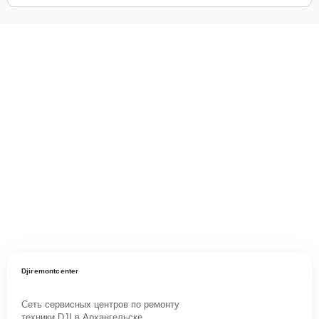
Djiremontcenter
Сеть сервисных центров по ремонту
техники DJI в Архангельске.