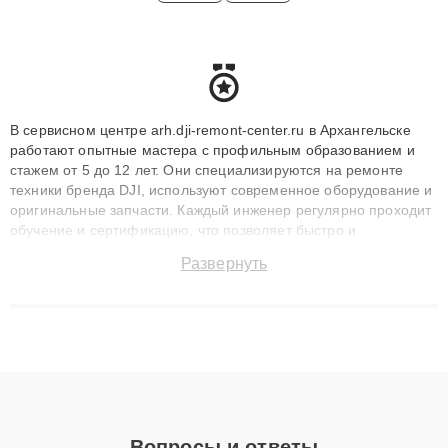
В сервисном центре arh.dji-remont-center.ru в Архангельске
работают опытные мастера с профильным образованием и
стажем от 5 до 12 лет. Они специализируются на ремонте
техники бренда DJI, используют современное оборудование и
оригинальные запчасти. Каждый инженер регулярно проходит
обучение и сертификацию, что позволяет быстро и
точноdiagnostikировать поломки и восстанавливать технику с
Развернуть
сохранением гарантии до 3 лет. Наши мастера решают
сложные случаи: от замены матриц и материнских плат до
ремонта после залития и восстановления данных. Благодаря
высокой квалификации и ответственному подходу клиенты
получают быстрый, качественный ремонт и понятные
объяснения по результатам диагностики.
Вопросы и ответы